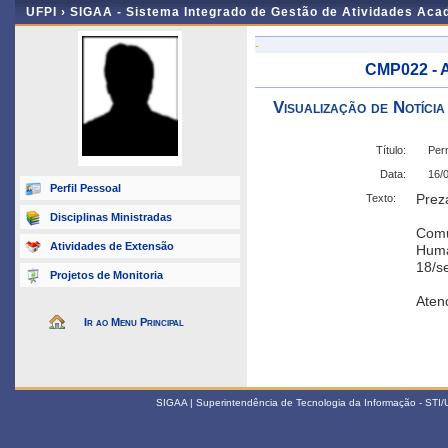
UFPI ›
SIGAA - Sistema Integrado de Gestão de Atividades Ac
-
CMP022 - 
Visualização de Notícia
Título:
Per
Data:
16/
Perfil Pessoal
Prez
Texto:
Disciplinas Ministradas
Com
Atividades de Extensão
Huma
18/se
Projetos de Monitoria
Aten
Ir ao Menu Principal
SIGAA | Superintendência de Tecnologia da Informação - STI/UF