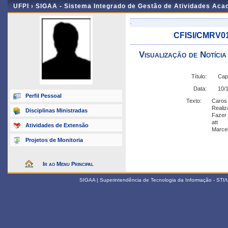
UFPI ›
SIGAA - Sistema Integrado de Gestão de Atividades Ac
-
CFISI/CMRV01
Visualização de Notícia
Título:
Capí
Data:
10/
Perfil Pessoal
Texto:
Caros 
Realiz
Disciplinas Ministradas
Fazer 
att
Atividades de Extensão
Marce
Projetos de Monitoria
Ir ao Menu Principal
SIGAA | Superintendência de Tecnologia da Informação - STI/UF