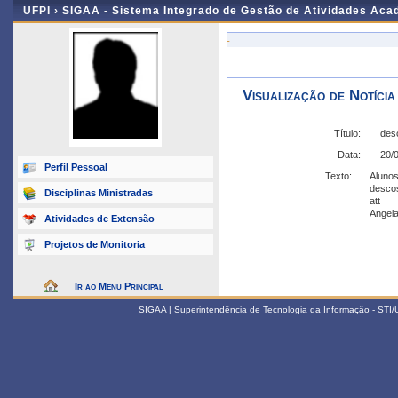
UFPI ›
SIGAA - Sistema Integrado de Gestão de Atividades Ac
-
Visualização de Notícia
Título:
desc
Data:
20/
Perfil Pessoal
Texto:
Aluno
descos
Disciplinas Ministradas
att
Angel
Atividades de Extensão
Projetos de Monitoria
Ir ao Menu Principal
SIGAA | Superintendência de Tecnologia da Informação - STI/UF