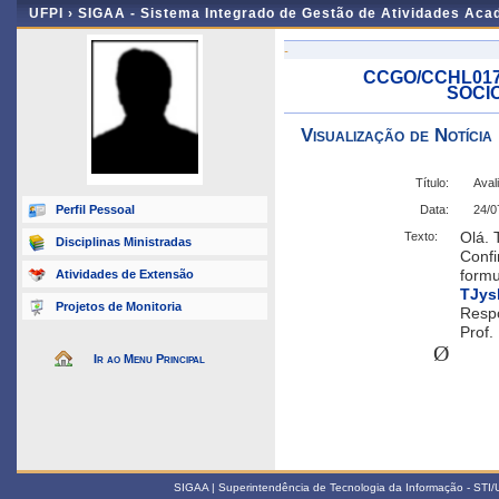
UFPI ›
SIGAA - Sistema Integrado de Gestão de Atividades Ac
-
CCGO/CCHL017
SOCIO
Visualização de Notícia
Título:
Aval
Perfil Pessoal
Data:
24/0
Olá.
Texto:
Disciplinas Ministradas
Confi
formu
Atividades de Extensão
TJys
Projetos de Monitoria
Respo
Prof.
Ø
Ir ao Menu Principal
SIGAA | Superintendência de Tecnologia da Informação - STI/UF