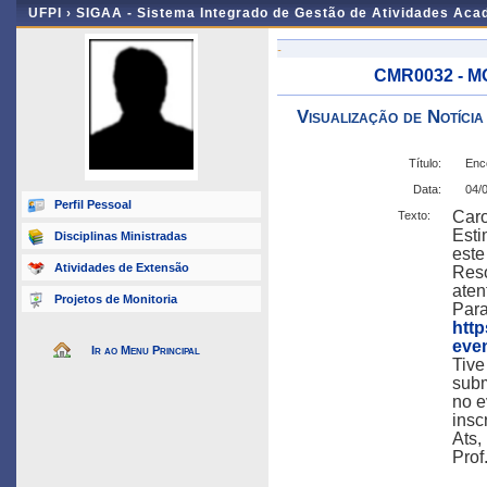
UFPI ›
SIGAA - Sistema Integrado de Gestão de Atividades Ac
-
CMR0032 - M
Visualização de Notícia
Título:
Enc
Data:
04/
Perfil Pessoal
Caro
Texto:
Esti
Disciplinas Ministradas
este
Atividades de Extensão
Reso
aten
Projetos de Monitoria
Para
http
eve
Ir ao Menu Principal
Tive
subm
no e
insc
Ats,
Prof