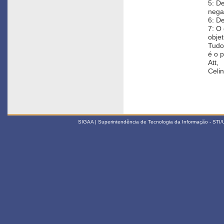
5: De
nega
6: De
7: O 
obje
Tudo 
é o p
Att,
Celin
SIGAA | Superintendência de Tecnologia da Informação - STI/UF