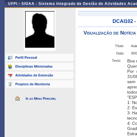
UFPI ›
SIGAA - Sistema Integrado de Gestão de Atividades Ac
-
DCAI102 -
Visualização de Notícia
Título:
Aula
Data:
30/
Perfil Pessoal
Boa n
Texto:
Quer
Disciplinas Ministradas
Por 
Atividades de Extensão
31/0
sem 
Projetos de Monitoria
apre
todo
"ES
Ir ao Menu Principal
1: N
2: E
3: Ha
tecno
4: C
Grad
Estr