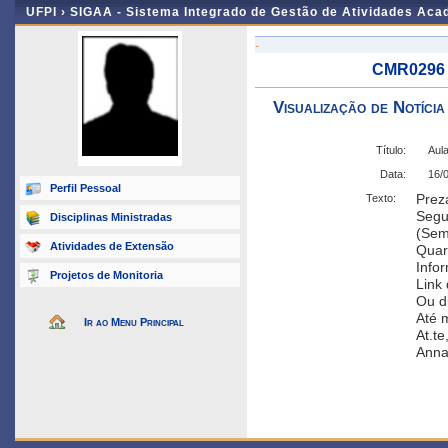
UFPI ›
SIGAA - Sistema Integrado de Gestão de Atividades Ac
-
CMR0296 -
Visualização de Notícia
Título:
Aula
Data:
16/
Perfil Pessoal
Prez
Texto:
Segue
Disciplinas Ministradas
(Sem 
Atividades de Extensão
Quart
Info
Projetos de Monitoria
Link
Até 
Ir ao Menu Principal
At.te
Ann