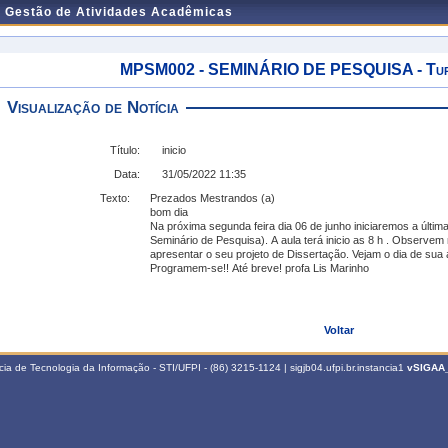
e Gestão de Atividades Acadêmicas
MPSM002 - SEMINÁRIO DE PESQUISA - Turm
Visualização de Notícia
Título:
inicio
Data:
31/05/2022 11:35
Texto:
Prezados Mestrandos (a)
bom dia
Na próxima segunda feira dia 06 de junho iniciaremos a última
Seminário de Pesquisa). A aula terá inicio as 8 h . Observe
apresentar o seu projeto de Dissertação. Vejam o dia de sua 
Programem-se!! Até breve! profa Lis Marinho
Voltar
a de Tecnologia da Informação - STI/UFPI - (86) 3215-1124 | sigjb04.ufpi.br.instancia1
vSIGAA_