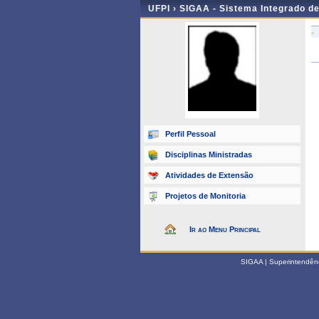
UFPI ›
SIGAA - Sistema Integrado d
-
Perfil Pessoal
Disciplinas Ministradas
Atividades de Extensão
Projetos de Monitoria
Ir ao Menu Principal
SIGAA | Superintendênci