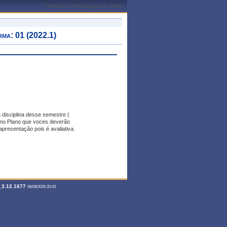
Teresina, 06 de Agosto de 2026
a: 01 (2022.1)
 disciplina desse semestre (
m no Plano que voces deverão
apresentação pois é avaliativa.
3.12.1677
06/08/2026 20:43