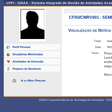
UFPI ›
SIGAA - Sistema Integrado de Gestão de Atividades Ac
-
CFISI/CMRV001 - SEM
Visualização de Notícia
Título:
Aula
Perfil Pessoal
Data:
06/
Prez
Texto:
Disciplinas Ministradas
Lemb
ende
Atividades de Extensão
segu
Projetos de Monitoria
Marc
Ir ao Menu Principal
SIGAA | Superintendência de Tecnologia da Informação - STI/UF