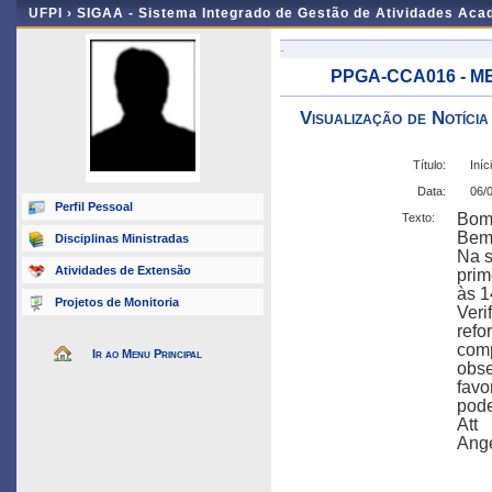
UFPI ›
SIGAA - Sistema Integrado de Gestão de Atividades Ac
-
PPGA-CCA016 - ME
Visualização de Notícia
Título:
Iníc
Data:
06/
Perfil Pessoal
Bom 
Texto:
Bem-
Disciplinas Ministradas
Na s
Atividades de Extensão
prim
às 1
Projetos de Monitoria
Veri
refo
comp
Ir ao Menu Principal
obse
favo
pode
Att
Ange