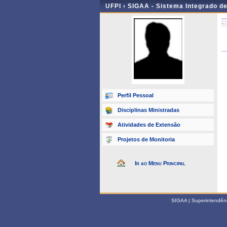
UFPI ›
SIGAA - Sistema Integrado d
-
Perfil Pessoal
Disciplinas Ministradas
Atividades de Extensão
Projetos de Monitoria
Ir ao Menu Principal
SIGAA | Superintendênci