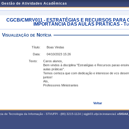
e Gestão de Atividades Acadêmicas
CGCB/CMRV011 - ESTRATÉGIAS E RECURSOS PARA O
IMPORTÂNCIA DAS AULAS PRÁTICAS - Turm
Visualização de Notícia
Título:
Boas Vindas
Data:
04/10/2023 15:26
Texto:
Caros alunos,
Bem vindos à disciplina "
Estratégias e Recursos para
o ensin
aulas práticas".
Temos certeza que com dedicação e interesse de vcs desen
juntos!
Ats,
Professores Ministrantes
Voltar
a de Tecnologia da Informação - STI/UFPI - (86) 3215-1124 | sigjb03.ufpi.br.instancia1
vSIGAA_