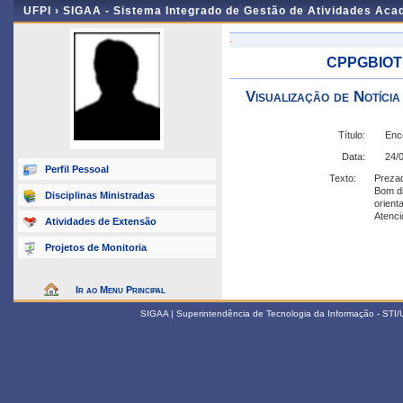
UFPI ›
SIGAA - Sistema Integrado de Gestão de Atividades Ac
-
CPPGBIOTE
Visualização de Notícia
Título:
Enc
Data:
24/
Perfil Pessoal
Texto:
Preza
Bom di
Disciplinas Ministradas
orient
Atenc
Atividades de Extensão
Projetos de Monitoria
Ir ao Menu Principal
SIGAA | Superintendência de Tecnologia da Informação - STI/UF