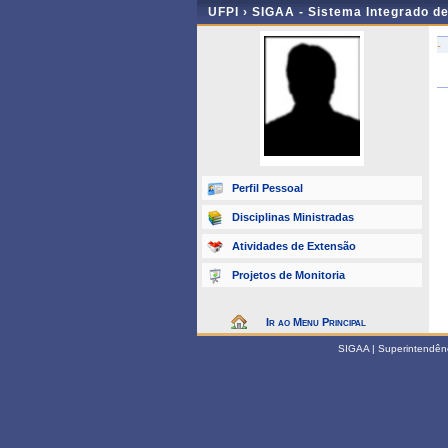
UFPI ›
SIGAA - Sistema Integrado d
-
Perfil Pessoal
Disciplinas Ministradas
Atividades de Extensão
Projetos de Monitoria
Ir ao Menu Principal
SIGAA | Superintendênci