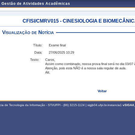
e Gestão de Atividades Acadêmicas
CFISI/CMRV015 - CINESIOLOGIA E BIOMECÂNICA -
Visualização de Notícia
Título:
Exame final
Data:
27/06/2025 10:29
Texto:
Caros,
Assim como combinado, nossa prova final será no dia 03/07 
Atenção, pois esta NÃO é a nossa sala regular de aula.
Att.
Voltar
a de Tecnologia da Informação - STI/UFPI - (86) 3215-1124 | sigjb04.ufpi.br.instancia1
vSIGAA_