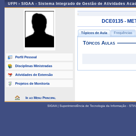
UFPI ›
SIGAA - Sistema Integrado de Gestão de Atividades Ac
-
DCE0135 - MET
Tópicos de Aula
Frequências
Tópicos Aulas
Perfil Pessoal
Disciplinas Ministradas
Atividades de Extensão
Projetos de Monitoria
Ir ao Menu Principal
SIGAA | Superintendência de Tecnologia da Informação - STI/UF