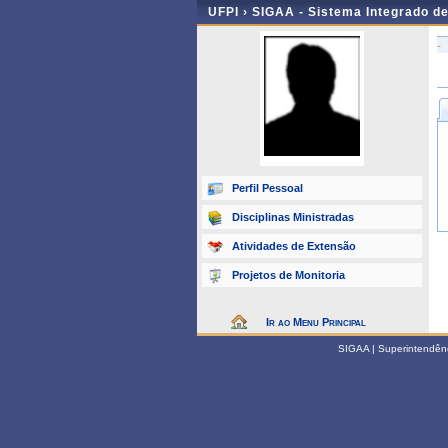
UFPI ›
SIGAA - Sistema Integrado d
-
Perfil Pessoal
Disciplinas Ministradas
Atividades de Extensão
Projetos de Monitoria
Ir ao Menu Principal
SIGAA | Superintendênci