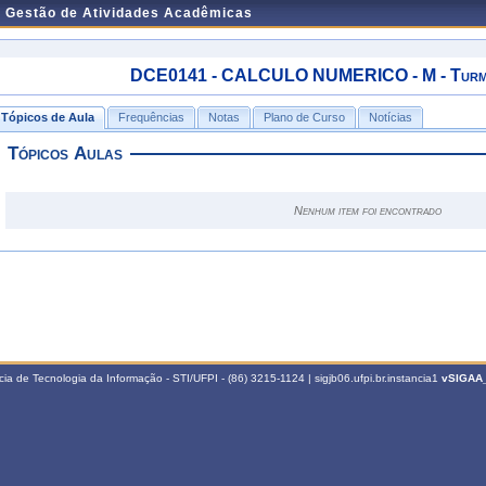
e Gestão de Atividades Acadêmicas
DCE0141 - CALCULO NUMERICO - M - Turma
Tópicos de Aula
Frequências
Notas
Plano de Curso
Notícias
Tópicos Aulas
Nenhum item foi encontrado
a de Tecnologia da Informação - STI/UFPI - (86) 3215-1124 | sigjb06.ufpi.br.instancia1
vSIGAA_