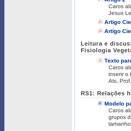
Caros alu
Jesus L
Artigo Cie
Artigo Cie
Leitura e discu
Fisiologia Veget
Texto par
Caros al
inserir o
Ats, Pro
RS1: Relações hí
Modelo pa
Caros alunos, Este MODELO deverá s
grupos d