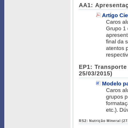
AA1: Apresentaçã
Artigo Cie
Caros alunos, Este é o primeiro artig
Grupo 1 
apresenta
final da
atentos 
EP1: Transporte
25/03/2015)
Modelo pa
Caros alunos, Este modelo deverá s
grupos par
formataç
RS2: Nutrição Mineral (27