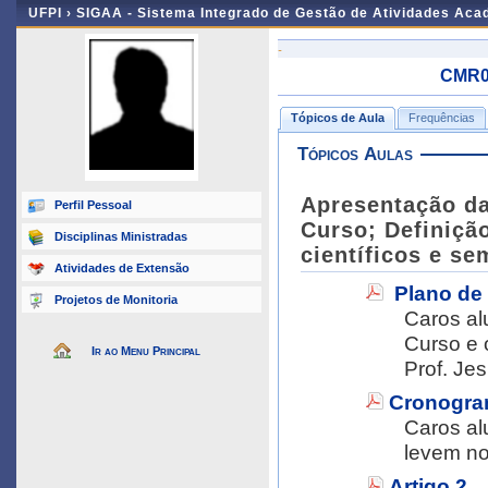
UFPI ›
SIGAA - Sistema Integrado de Gestão de Atividades Ac
-
CMR00
Tópicos de Aula
Frequências
Tópicos Aulas
Apresentação da 
Perfil Pessoal
Curso; Definiçã
Disciplinas Ministradas
científicos e se
Atividades de Extensão
Plano de
Projetos de Monitoria
Caros alunos, Por favor, providenciem
Curso e o l
Ir ao Menu Principal
Prof. Je
Cronogra
Caros alunos, Por favor, imprimam est
Artigo 2