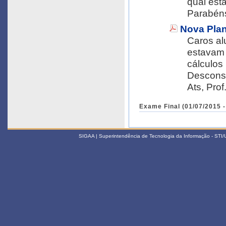
qual est
Parabéns
Nova Plan
Caros alunos, Como os valores das mé
estavam 
cálculos 
Desconsi
Ats, 
Exame Final (01/07/2015 -
SIGAA | Superintendência de Tecnologia da Informação - STI/UF