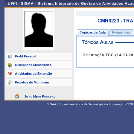
UFPI ›
SIGAA - Sistema Integrado de Gestão de Atividades Ac
-
CMR0223 - TRA
Tópicos de Aula
Frequências
Tópicos Aulas
Orientação TCC (14/03/20
Perfil Pessoal
Disciplinas Ministradas
Atividades de Extensão
Projetos de Monitoria
Ir ao Menu Principal
SIGAA | Superintendência de Tecnologia da Informação - STI/UF