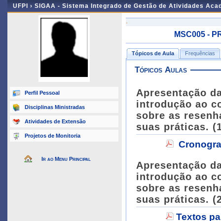
UFPI ›
SIGAA - Sistema Integrado de Gestão de Atividades Ac
-
MSC005 - P
Tópicos de Aula
Frequências
Tópicos Aulas
Apresentação da
Perfil Pessoal
introdução ao c
Disciplinas Ministradas
sobre as resenh
Atividades de Extensão
suas práticas. (
Projetos de Monitoria
Cronogra
Ir ao Menu Principal
Apresentação da
introdução ao c
sobre as resenh
suas práticas. (
Textos pa