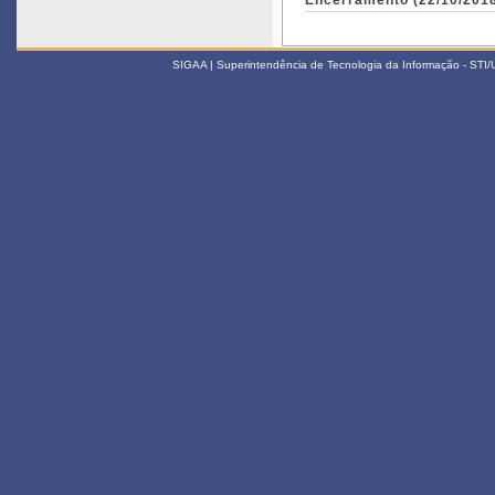
Encerramento (22/10/2018
SIGAA | Superintendência de Tecnologia da Informação - STI/UF