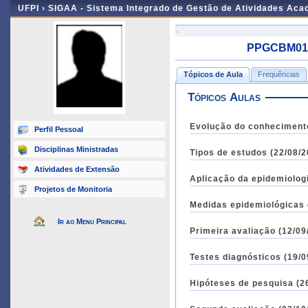
UFPI ›
SIGAA - Sistema Integrado de Gestão de Atividades Ac
-
PPGCBM017 
Tópicos de Aula
Frequências
Tópicos Aulas
Evolução do conhecimento 
Perfil Pessoal
Disciplinas Ministradas
Tipos de estudos (22/08/2
Atividades de Extensão
Aplicação da epidemiologi
Projetos de Monitoria
Medidas epidemiológicas 
Ir ao Menu Principal
Primeira avaliação (12/09
Testes diagnósticos (19/0
Hipóteses de pesquisa (26