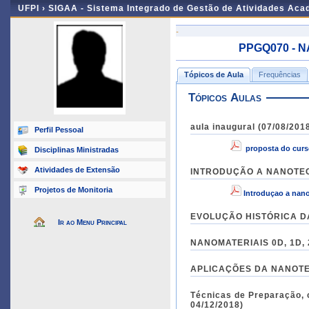
UFPI ›
SIGAA - Sistema Integrado de Gestão de Atividades Ac
-
PPGQ070 - N
Tópicos de Aula
Frequências
Tópicos Aulas
aula inaugural (07/08/201
Perfil Pessoal
proposta do cu
Disciplinas Ministradas
Atividades de Extensão
Projetos de Monitoria
Introduçao a nano
EVOLUÇÃO HISTÓRICA DA 
Ir ao Menu Principal
NANOMATERIAIS 0D, 1D, 
APLICAÇÕES DA NANOTECN
Técnicas de Preparação, 
04/12/2018)