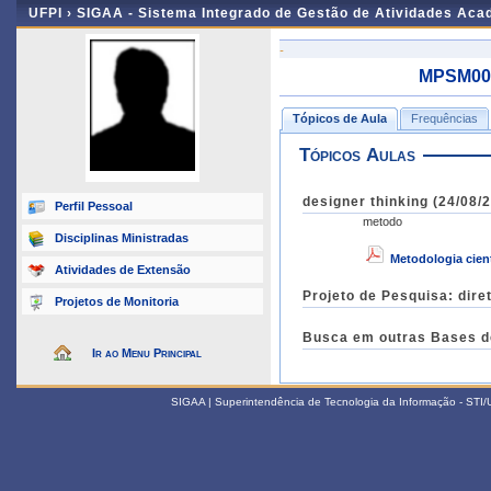
UFPI ›
SIGAA - Sistema Integrado de Gestão de Atividades Ac
-
MPSM009
Tópicos de Aula
Frequências
Tópicos Aulas
designer thinking (24/08/
Perfil Pessoal
metodo
Disciplinas Ministradas
Metodologia cient
Atividades de Extensão
Projeto de Pesquisa: dire
Projetos de Monitoria
Busca em outras Bases de
Ir ao Menu Principal
SIGAA | Superintendência de Tecnologia da Informação - STI/UF