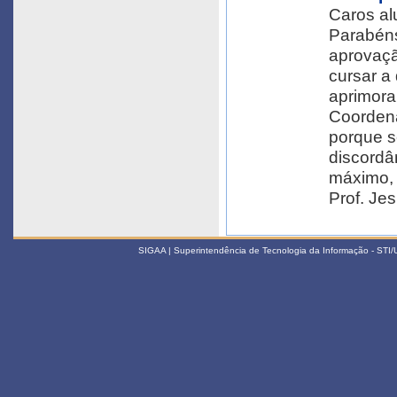
Caros al
Parabén
aprovaçã
cursar a
aprimora
Coordena
porque s
discordâ
máximo, s
Prof. Je
SIGAA | Superintendência de Tecnologia da Informação - STI/UF