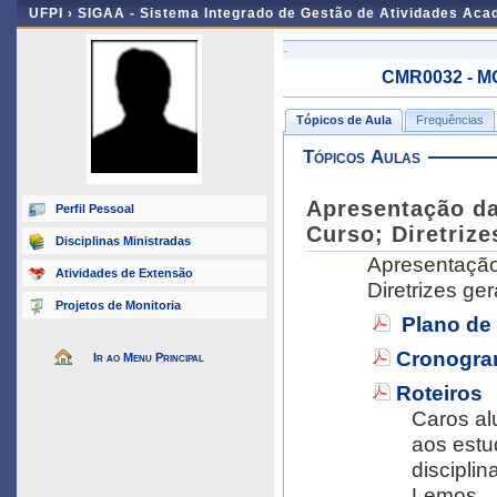
UFPI ›
SIGAA - Sistema Integrado de Gestão de Atividades Ac
-
CMR0032 - M
Tópicos de Aula
Frequências
Tópicos Aulas
Apresentação da 
Perfil Pessoal
Curso; Diretrize
Disciplinas Ministradas
Apresentação 
Atividades de Extensão
Diretrizes ger
Projetos de Monitoria
Plano de
Cronogra
Ir ao Menu Principal
Roteiros
Caros al
aos estu
disciplin
Lemos