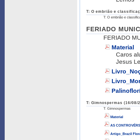
T: O embrião e classific
T: O embrião e classif
FERIADO MUNICIP
FERIADO MU
Material
Caros alu
Jesus L
Livro_Noç
Livro_Mor
Palinoflor
T: Gimnospermas (16/08/2
T: Gimnospermas
Material
AS CONTROVÉRS
Artigo_Brazil Fl