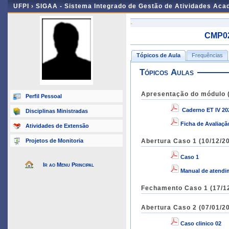
UFPI ›
SIGAA - Sistema Integrado de Gestão de Atividades Ac
-
CMP02
Tópicos de Aula
Frequências
Tópicos Aulas
Apresentação do módulo (
Perfil Pessoal
Caderno ET IV 2
Disciplinas Ministradas
Ficha de Avaliaçã
Atividades de Extensão
Projetos de Monitoria
Abertura Caso 1 (10/12/20
Caso 1
Ir ao Menu Principal
Manual de atendim
Fechamento Caso 1 (17/12
Abertura Caso 2 (07/01/20
Caso clinico 02