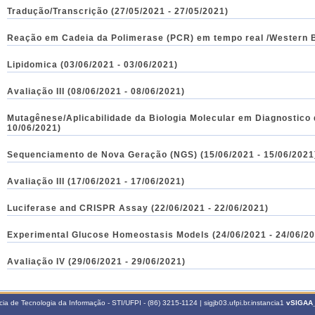
Tradução/Transcrição (27/05/2021 - 27/05/2021)
Reação em Cadeia da Polimerase (PCR) em tempo real /Western Bl
Lipidomica (03/06/2021 - 03/06/2021)
Avaliação III (08/06/2021 - 08/06/2021)
Mutagênese/Aplicabilidade da Biologia Molecular em Diagnostico 
10/06/2021)
Sequenciamento de Nova Geração (NGS) (15/06/2021 - 15/06/2021
Avaliação III (17/06/2021 - 17/06/2021)
Luciferase and CRISPR Assay (22/06/2021 - 22/06/2021)
Experimental Glucose Homeostasis Models (24/06/2021 - 24/06/2
Avaliação IV (29/06/2021 - 29/06/2021)
a de Tecnologia da Informação - STI/UFPI - (86) 3215-1124 | sigjb03.ufpi.br.instancia1
vSIGAA_