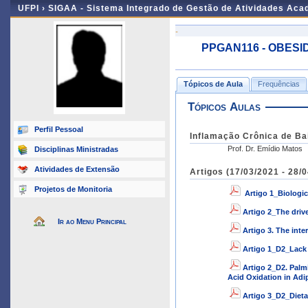
UFPI ›
SIGAA - Sistema Integrado de Gestão de Atividades Ac
-
PPGAN116 - OBESID
Tópicos de Aula
Frequências
Tópicos Aulas
Perfil Pessoal
Inflamação Crônica de Ba
Prof. Dr. Emídio Matos
Disciplinas Ministradas
Atividades de Extensão
Artigos (17/03/2021 - 28/
Projetos de Monitoria
Artigo 1_Biologi
Artigo 2_The driv
Ir ao Menu Principal
Artigo 3. The int
Artigo 1_D2_Lack 
Artigo 2_D2. Palm
Acid Oxidation in Ad
Artigo 3_D2_Diet