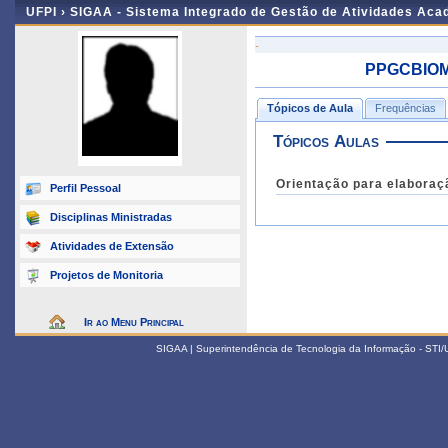
UFPI ›
SIGAA - Sistema Integrado de Gestão de Atividades Ac
-
PPGCBIOM03
Tópicos de Aula
Frequências
Tópicos Aulas
Orientação para elaboraçã
Perfil Pessoal
Disciplinas Ministradas
Atividades de Extensão
Projetos de Monitoria
Ir ao Menu Principal
SIGAA | Superintendência de Tecnologia da Informação - STI/UF