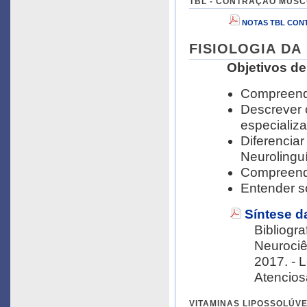
TBL - CONTRAÇÃO MUSCUL
NOTAS TBL CON
FISIOLOGIA DA 
Objetivos d
Compreende
Descrever 
especializ
Diferenciar
Neurolinguí
Compreende
Entender s
Síntese d
Bibliografia sugerida: - Bea
Neurociê
2017. - 
Atencio
VITAMINAS LIPOSSOLÚVEIS