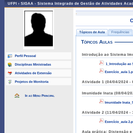
UFPI ›
SIGAA - Sistema Integrado de Gestão de Atividades Ac
-
C
Tópicos de Aula
Frequências
Tópicos Aulas
Introdução ao Sistema Im
Perfil Pessoal
1_Introdução ao
Disciplinas Ministradas
Exercício_aula 1.
Atividades de Extensão
Projetos de Monitoria
Atividade 1 (04/04/2024 -
Imunidade Inata (08/04/20
Ir ao Menu Principal
Imunidade Inata_
Atividade 2 (11/04/2024 -
Exercício_aula 2.
Aula prática: Distensão e