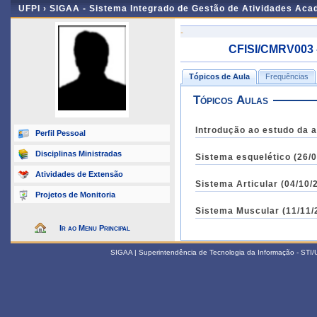
UFPI ›
SIGAA - Sistema Integrado de Gestão de Atividades Ac
-
CFISI/CMRV003 
Tópicos de Aula
Frequências
Tópicos Aulas
Introdução ao estudo da a
Perfil Pessoal
Disciplinas Ministradas
Sistema esquelético (26/0
Atividades de Extensão
Sistema Articular (04/10/
Projetos de Monitoria
Sistema Muscular (11/11/
Ir ao Menu Principal
SIGAA | Superintendência de Tecnologia da Informação - STI/UF