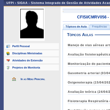
UFPI ›
SIGAA - Sistema Integrado de Gestão de Atividades Ac
-
CFISI/CMRV056 - 
Tópicos de Aula
Frequências
Tópicos Aulas
Manejo de vias aéreas arti
Perfil Pessoal
Disciplinas Ministradas
Avaliação fisioterapêutic
Atividades de Extensão
Monitorização do paciente
Projetos de Monitoria
Gasometria arterial (03/0
Ir ao Menu Principal
Oxigenoterapia (15/04/202
Avaliação teórica (24/04/
Fisioterapia Respiratória