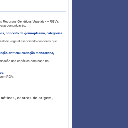
a variabilidade genética. - Ajustar nossa comunicação.
cos, conceito de germoplasma, categorias
sidade vegetal associando conceitos que
ção artificial, variação mendeliana,
ticação das espécies com base no
os.
m com RGV.
enéticos, centros de origem,