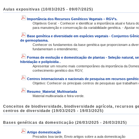
Aulas expositivas (10/03/2025 - 09/07/2025)
Importância dos Recursos Genéticos Vegetais – RGV’s.
Objetivos Geral: - Conhecer e identificar a importância atual e futura dos Recursos Genéticos Vegetais - – RGV’s
para manutenção e conservação d
Base genética e diversidade em espécies vegetais - Conjuntos Gêni
de germoplasma.
Conhecer os fundamentos da base genética que proporcionam a diver
fundamentam o entendimento;
Formas de evolução e domesticação de plantas - Seleção natural, sele
hibridação e poliploidia .
Apresentar um resumo mais contemporâneo da importância da Domes
conhecimento genético dos RGV;
Centros internacionais e nacionais de pesquisa em recursos genétic
Objetivo: Conhecer os principais centros de pesquisas que trabalha
Resumo_Material_Multivariada
Material multivariada e feira-verde.
Conceitos de biodiversidade, biodiversidade agrícola, recursos g
centros de diversidade (19/03/2025 - 19/03/2025)
Bases genéticas da domesticação (26/03/2025 - 26/03/2025)
Artigo domesticação
Prezados boa tarde, Envio artigos sobre a aula domesticação