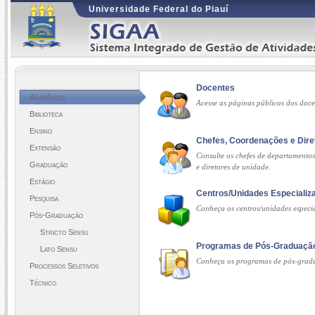
Universidade Federal do Piauí
Docentes
Acadêmico
Acesse as páginas públicas dos doc
Biblioteca
Ensino
Chefes, Coordenações e Dire
Extensão
Consulte os chefes de departamento
Graduação
e diretores de unidade.
Estágio
Centros/Unidades Especializ
Pesquisa
Conheça os centros/unidades especi
Pós-Graduação
Stricto Sensu
Programas de Pós-Graduaçã
Lato Sensu
Conheça os programas de pós-grad
Processos Seletivos
Técnico