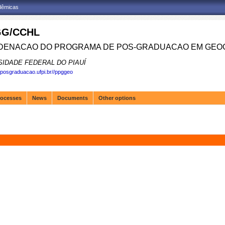
adêmicas
G/CCHL
ENACAO DO PROGRAMA DE POS-GRADUACAO EM GEOG
SIDADE FEDERAL DO PIAUÍ
.posgraduacao.ufpi.br//ppggeo
rocesses
News
Documents
Other options