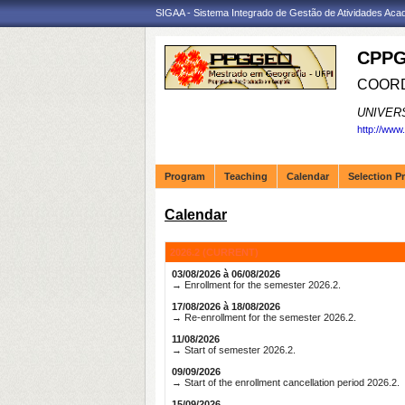
SIGAA - Sistema Integrado de Gestão de Atividades Ac
CPPG
COORD
UNIVER
http://www
Program
Teaching
Calendar
Selection P
Calendar
2026.2 (CURRENT)
03/08/2026 à 06/08/2026
→ Enrollment for the semester 2026.2.
17/08/2026 à 18/08/2026
→ Re-enrollment for the semester 2026.2.
11/08/2026
→ Start of semester 2026.2.
09/09/2026
→ Start of the enrollment cancellation period 2026.2.
15/09/2026