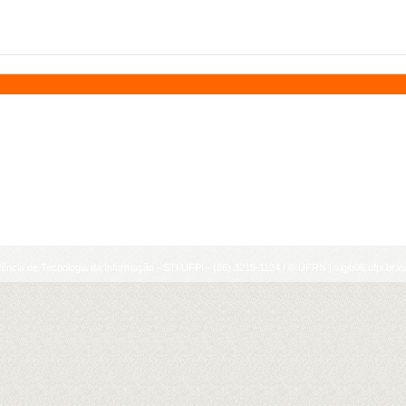
ência de Tecnologia da Informação - STI/UFPI - (86) 3215-1124 | © UFRN | sigjb06.ufpi.br.i