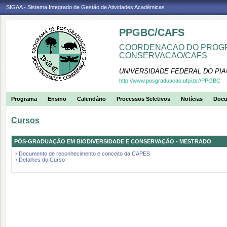
SIGAA - Sistema Integrado de Gestão de Atividades Acadêmicas
PPGBC/CAFS
COORDENACAO DO PROGR
CONSERVACAO/CAFS
UNIVERSIDADE FEDERAL DO PIA
http://www.posgraduacao.ufpi.br//PPGBC
Programa
Ensino
Calendário
Processos Seletivos
Notícias
Doc
Cursos
PÓS-GRADUAÇÃO EM BIODIVERSIDADE E CONSERVAÇÃO - MESTRADO
› Documento de reconhecimento e conceito da CAPES
› Detalhes do Curso