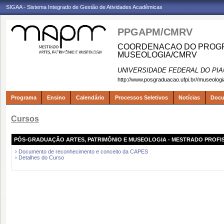
SIGAA - Sistema Integrado de Gestão de Atividades Acadêmicas
PPGAPM/CMRV
COORDENACAO DO PROGRA
MUSEOLOGIA/CMRV
UNIVERSIDADE FEDERAL DO PIA
http://www.posgraduacao.ufpi.br//museologi
Programa
Ensino
Calendário
Processos Seletivos
Notícias
Doc
Cursos
PÓS-GRADUAÇÃO ARTES, PATRIMÔNIO E MUSEOLOGIA - MESTRADO PROFI
› Documento de reconhecimento e conceito da CAPES
› Detalhes do Curso