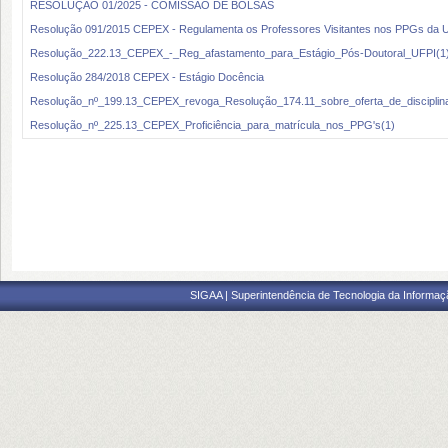
RESOLUÇÃO 01/2025 - COMISSÃO DE BOLSAS
Resolução 091/2015 CEPEX - Regulamenta os Professores Visitantes nos PPGs da 
Resolução_222.13_CEPEX_-_Reg_afastamento_para_Estágio_Pós-Doutoral_UFPI(1
Resolução 284/2018 CEPEX - Estágio Docência
Resolução_nº_199.13_CEPEX_revoga_Resolução_174.11_sobre_oferta_de_disciplin
Resolução_nº_225.13_CEPEX_Proficiência_para_matrícula_nos_PPG's(1)
SIGAA | Superintendência de Tecnologia da Informaçã