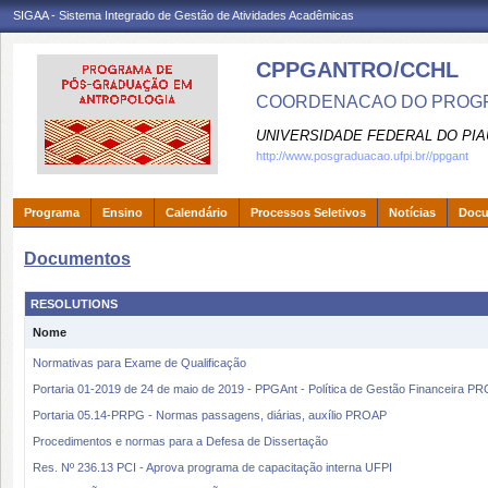
SIGAA - Sistema Integrado de Gestão de Atividades Acadêmicas
CPPGANTRO/CCHL
COORDENACAO DO PROGR
UNIVERSIDADE FEDERAL DO PIA
http://www.posgraduacao.ufpi.br//ppgant
Programa
Ensino
Calendário
Processos Seletivos
Notícias
Doc
Documentos
RESOLUTIONS
Nome
Normativas para Exame de Qualificação
Portaria 01-2019 de 24 de maio de 2019 - PPGAnt - Política de Gestão Financeira P
Portaria 05.14-PRPG - Normas passagens, diárias, auxílio PROAP
Procedimentos e normas para a Defesa de Dissertação
Res. Nº 236.13 PCI - Aprova programa de capacitação interna UFPI