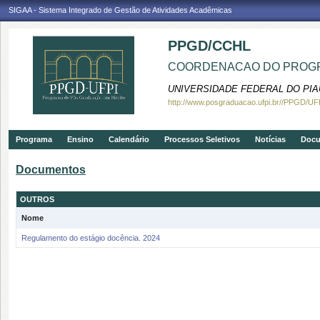
SIGAA - Sistema Integrado de Gestão de Atividades Acadêmicas
PPGD/CCHL
COORDENACAO DO PROGR
UNIVERSIDADE FEDERAL DO PIA
http://www.posgraduacao.ufpi.br//PPGD/UF
Programa
Ensino
Calendário
Processos Seletivos
Notícias
Doc
Documentos
OUTROS
Nome
Regulamento do estágio docência. 2024