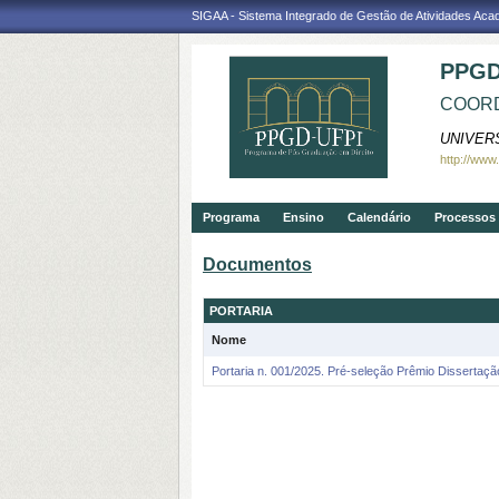
SIGAA - Sistema Integrado de Gestão de Atividades Ac
PPGD
COORD
UNIVER
http://www
Programa
Ensino
Calendário
Processos 
Documentos
PORTARIA
Nome
Portaria n. 001/2025. Pré-seleção Prêmio Dissertaç