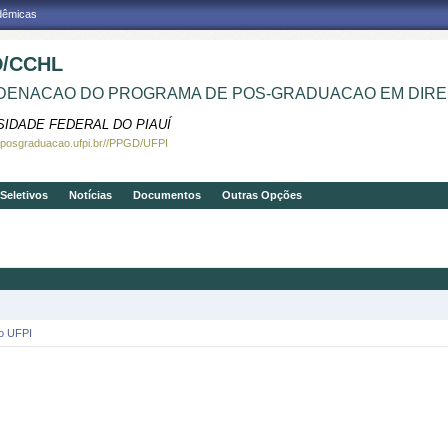
adêmicas
/CCHL
ENACAO DO PROGRAMA DE POS-GRADUACAO EM DIRE
SIDADE FEDERAL DO PIAUÍ
.posgraduacao.ufpi.br//PPGD/UFPI
Seletivos
Notícias
Documentos
Outras Opções
ão UFPI