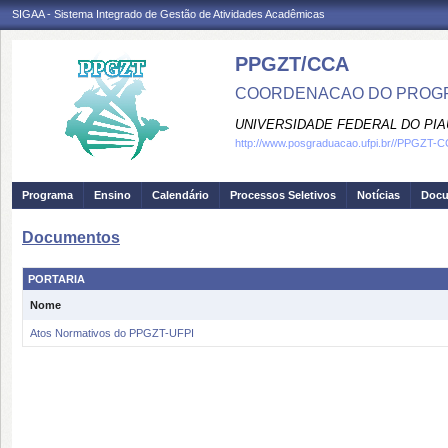
SIGAA - Sistema Integrado de Gestão de Atividades Acadêmicas
PPGZT/CCA
COORDENACAO DO PROGR
UNIVERSIDADE FEDERAL DO PIA
http://www.posgraduacao.ufpi.br//PPGZT-
Programa
Ensino
Calendário
Processos Seletivos
Notícias
Doc
Documentos
PORTARIA
Nome
Atos Normativos do PPGZT-UFPI