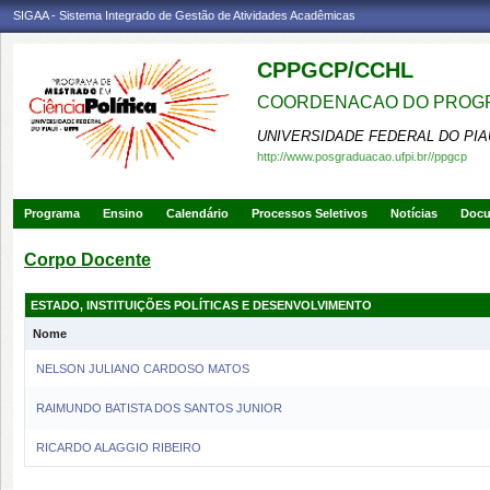
SIGAA - Sistema Integrado de Gestão de Atividades Acadêmicas
CPPGCP/CCHL
COORDENACAO DO PROGRA
UNIVERSIDADE FEDERAL DO PIA
http://www.posgraduacao.ufpi.br//ppgcp
Programa
Ensino
Calendário
Processos Seletivos
Notícias
Doc
Corpo Docente
ESTADO, INSTITUIÇÕES POLÍTICAS E DESENVOLVIMENTO
Nome
NELSON JULIANO CARDOSO MATOS
RAIMUNDO BATISTA DOS SANTOS JUNIOR
RICARDO ALAGGIO RIBEIRO