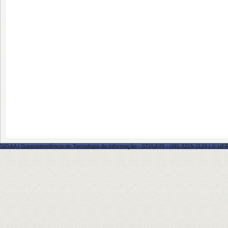
SIGAA | Superintendência de Tecnologia da Informação - STI/UFPI - (86) 3215-1124 | © UFRN