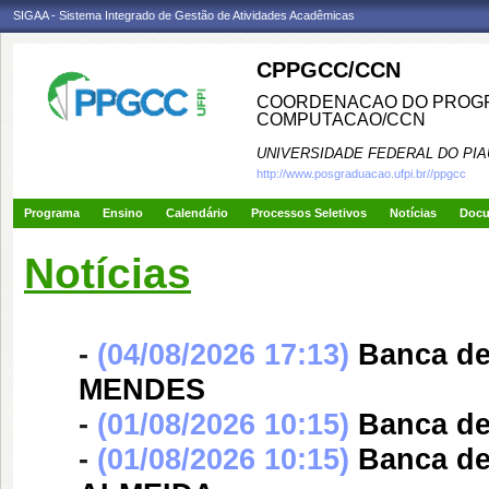
SIGAA - Sistema Integrado de Gestão de Atividades Acadêmicas
CPPGCC/CCN
COORDENACAO DO PROGR
COMPUTACAO/CCN
UNIVERSIDADE FEDERAL DO PIA
http://www.posgraduacao.ufpi.br//ppgcc
Programa
Ensino
Calendário
Processos Seletivos
Notícias
Doc
Notícias
-
(04/08/2026 17:13)
Banca d
MENDES
-
(01/08/2026 10:15)
Banca d
-
(01/08/2026 10:15)
Banca d