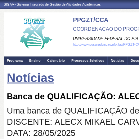
SIGAA - Sistema Integrado de Gestão de Atividades Acadêmicas
PPGZT/CCA
COORDENACAO DO PROGR
UNIVERSIDADE FEDERAL DO PIA
http://www.posgraduacao.ufpi.br//PPGZT-
Programa
Ensino
Calendário
Processos Seletivos
Notícias
Doc
Notícias
Banca de QUALIFICAÇÃO: ALE
Uma banca de QUALIFICAÇÃO de 
DISCENTE: ALECX MIKAEL CARV
DATA: 28/05/2025