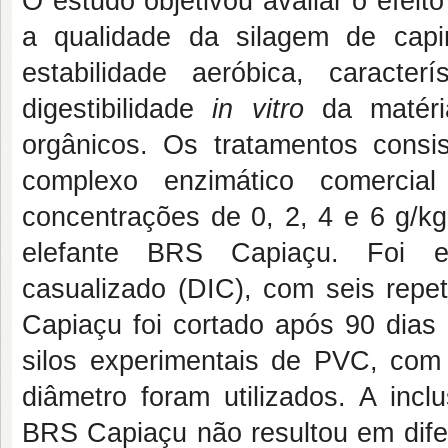
O estudo objetivou avaliar o efei
a qualidade da silagem de capi
estabilidade aeróbica, caracter
digestibilidade
in vitro
da matéri
orgânicos. Os tratamentos consi
complexo enzimático comercial
concentrações de 0, 2, 4 e 6 g/k
elefante BRS Capiaçu. Foi e
casualizado (DIC), com seis repe
Capiaçu foi cortado após 90 dias 
silos experimentais de PVC, co
diâmetro foram utilizados. A inc
BRS Capiaçu não resultou em difer