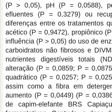
(P > 0,05), pH (P = 0,0588), p
efluentes (P = 0,3279) ou rec
diferenças entre os tratamentos q
acético (P = 0,9472), propiônico (
influência (P > 0,05) do uso de en
carboidratos não fibrosos e DIVM
nutrientes digestíveis totais (
alteração (P = 0,0859; P = 0,0875
quadrático (P = 0,0257; P = 0,02
assim como a fibra em detergen
aumento (P = 0,0449) (P = 0,0386)
de capim-elefante BRS Capiaç