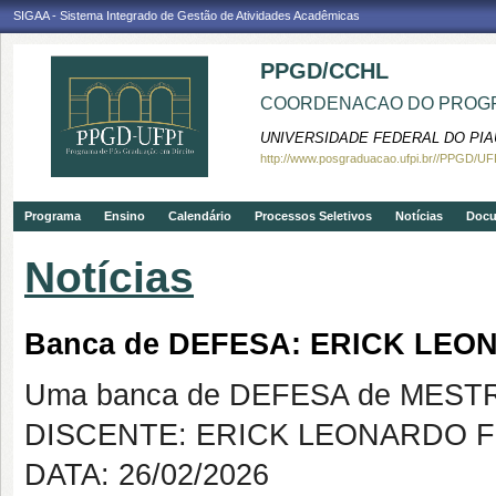
SIGAA - Sistema Integrado de Gestão de Atividades Acadêmicas
PPGD/CCHL
COORDENACAO DO PROGR
UNIVERSIDADE FEDERAL DO PIA
http://www.posgraduacao.ufpi.br//PPGD/UF
Programa
Ensino
Calendário
Processos Seletivos
Notícias
Doc
Notícias
Banca de DEFESA: ERICK LE
Uma banca de DEFESA de MESTRAD
DISCENTE: ERICK LEONARDO 
DATA: 26/02/2026