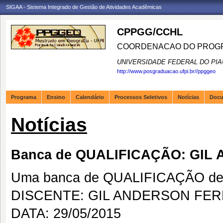
SIGAA - Sistema Integrado de Gestão de Atividades Acadêmicas
CPPGG/CCHL
COORDENACAO DO PROGR
UNIVERSIDADE FEDERAL DO PIA
http://www.posgraduacao.ufpi.br//ppggeo
Programa
Ensino
Calendário
Processos Seletivos
Notícias
Doc
Notícias
Banca de QUALIFICAÇÃO: GIL
Uma banca de QUALIFICAÇÃO de 
DISCENTE: GIL ANDERSON FER
DATA: 29/05/2015