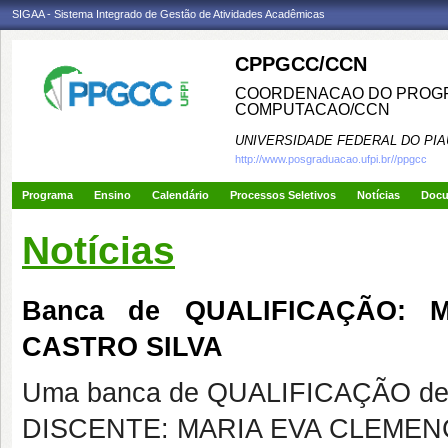
SIGAA - Sistema Integrado de Gestão de Atividades Acadêmicas
CPPGCC/CCN
COORDENACAO DO PROGR
COMPUTACAO/CCN
UNIVERSIDADE FEDERAL DO PIA
http://www.posgraduacao.ufpi.br//ppgcc
Programa
Ensino
Calendário
Processos Seletivos
Notícias
Doc
Notícias
Banca de QUALIFICAÇÃO: 
CASTRO SILVA
Uma banca de QUALIFICAÇÃO de 
DISCENTE: MARIA EVA CLEMEN