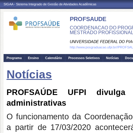
SIGAA - Sistema Integrado de Gestão de Atividades Acadêmicas
PROFSAUDE
COORDENACAO DO PROGRA
MESTRADO PROFISSIONAL
UNIVERSIDADE FEDERAL DO PIA
http://www.posgraduacao.ufpi.br//PROFS
Programa
Ensino
Calendário
Processos Seletivos
Notícias
Doc
Notícias
PROFSAÚDE UFPI divulga c
administrativas
O funcionamento da Coordenaçã
a partir de 17/03/2020 acontece