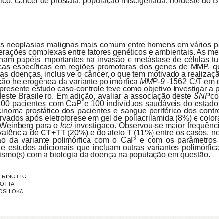
ico, câncer de próstata, população miscigenada, nordeste do Br
s neoplasias malignas mais comum entre homens em vários paí
erações complexas entre fatores genéticos e ambientais. As m
ham papéis importantes na invasão e metástase de células 
ticas específicas em regiões promotoras dos genes de MMP, 
sas doenças, inclusive o câncer, o que tem motivado a realiza
ção heterogênea da variante polimórfica
MMP-9
-1562 C/T em d
resente estudo caso-controle teve como objetivo Investigar a p
ste Brasileiro. Em adição, avaliar a associação deste
SNP
co
100 pacientes com CaP e 100 indivíduos saudáveis do estado
cinoma prostático dos pacientes e sangue periférico dos contro
dos após eletroforese em gel de poliacrilamida (8%) e colora
y-Weinberg para o
loci
investigado. Observou-se maior frequênc
valência de CT+TT (20%) e do alelo T (11%) entre os casos, no 
o da variante polimórfica com o CaP e com os parâmetros c
e estudos adicionais que incluam outras variantes polimórfi
rfismo(s) com a biologia da doença na população em questão.
 PERINOTTO
MOTTA
YOSHIOKA