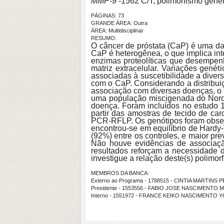
MMP-9
-1562 C/T, polimorfismo genét
PÁGINAS: 73
GRANDE ÁREA: Outra
ÁREA: Multidisciplinar
RESUMO:
O câncer de próstata (CaP) é uma da
CaP é heterogênea, o que implica int
enzimas proteolíticas que desempen
matriz extracelular. Variações gené
associadas à suscetibilidade a diver
com o CaP. Considerando a distribui
associação com diversas doenças, o p
uma população miscigenada do Norde
doença. Foram incluídos no estudo 
partir das amostras de tecido de car
PCR-RFLP. Os genótipos foram observa
encontrou-se em equilíbrio de Hard
(92%) entre os controles, e maior pre
Não houve evidências de associaçã
resultados reforçam a necessidade d
investigue a relação deste(s) polimo
MEMBROS DA BANCA:
Externo ao Programa - 1788515 - CINTIA MARTINS
Presidente - 1553556 - FABIO JOSE NASCIMENTO 
Interno - 1551972 - FRANCE KEIKO NASCIMENTO 