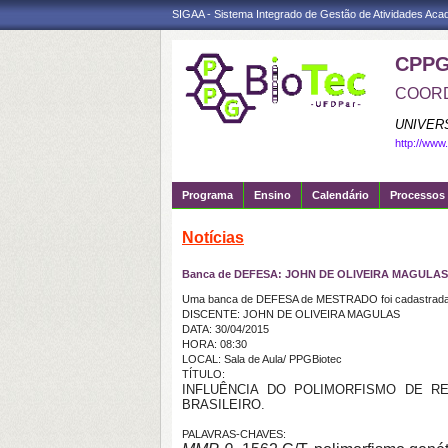
SIGAA - Sistema Integrado de Gestão de Atividades Ac
CPPG
COORD
UNIVER
http://www
Programa
Ensino
Calendário
Processos 
Notícias
Banca de DEFESA: JOHN DE OLIVEIRA MAGULAS
Uma banca de DEFESA de MESTRADO foi cadastrada 
DISCENTE: JOHN DE OLIVEIRA MAGULAS
DATA: 30/04/2015
HORA: 08:30
LOCAL: Sala de Aula/ PPGBiotec
TÍTULO:
INFLUÊNCIA DO POLIMORFISMO DE RE
BRASILEIRO.
PALAVRAS-CHAVES: