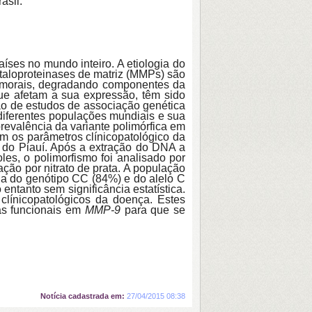
asil.
ses no mundo inteiro. A etiologia do
etaloproteinases de matriz (MMPs) são
tumorais, degradando componentes da
que afetam a sua expressão, têm sido
ção de estudos de associação genética
iferentes populações mundiais e sua
revalência da variante polimórfica em
m os parâmetros clínicopatológico da
 do Piauí. Após a extração do DNA a
les, o polimorfismo foi analisado por
ção por nitrato de prata. A população
ia do genótipo CC (84%) e do alelo C
entanto sem significância estatística.
línicopatológicos da doença. Estes
cas funcionais em
MMP-9
para que se
Notícia cadastrada em:
27/04/2015 08:38