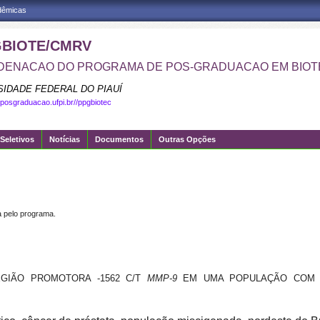
adêmicas
BIOTE/CMRV
ENACAO DO PROGRAMA DE POS-GRADUACAO EM BIOT
SIDADE FEDERAL DO PIAUÍ
.posgraduacao.ufpi.br//ppgbiotec
Seletivos
Notícias
Documentos
Outras Opções
pelo programa.
GIÃO PROMOTORA -1562 C/T
MMP-9
EM UMA POPULAÇÃO COM 