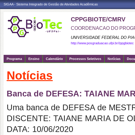
SIGAA - Sistema Integrado de Gestão de Atividades Acadêmicas
CPPGBIOTE/CMRV
COORDENACAO DO PROGR
UNIVERSIDADE FEDERAL DO PIA
http://www.posgraduacao.ufpi.br//ppgbiotec
Programa
Ensino
Calendário
Processos Seletivos
Notícias
Doc
Notícias
Banca de DEFESA: TAIANE MAR
Uma banca de DEFESA de MESTRAD
DISCENTE: TAIANE MARIA DE O
DATA: 10/06/2020