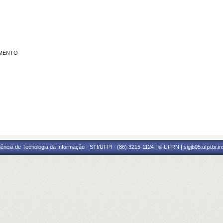
IMENTO
ência de Tecnologia da Informação - STI/UFPI - (86) 3215-1124 | © UFRN | sigjb05.ufpi.br.i