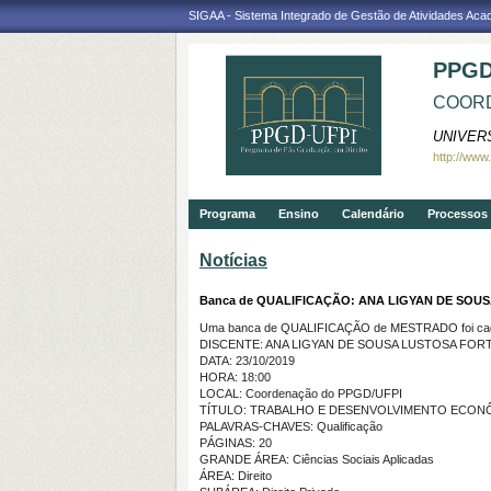
SIGAA - Sistema Integrado de Gestão de Atividades Ac
PPGD
COORD
UNIVER
http://www
Programa
Ensino
Calendário
Processos 
Notícias
Banca de QUALIFICAÇÃO: ANA LIGYAN DE SO
Uma banca de QUALIFICAÇÃO de MESTRADO foi cada
DISCENTE: ANA LIGYAN DE SOUSA LUSTOSA FO
DATA: 23/10/2019
HORA: 18:00
LOCAL: Coordenação do PPGD/UFPI
TÍTULO: TRABALHO E DESENVOLVIMENTO ECONÔ
PALAVRAS-CHAVES: Qualificação
PÁGINAS: 20
GRANDE ÁREA: Ciências Sociais Aplicadas
ÁREA: Direito