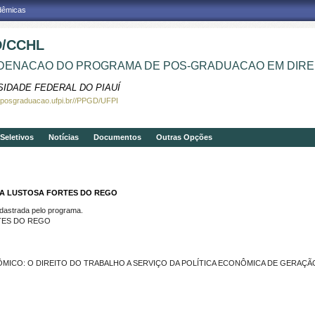
adêmicas
/CCHL
ENACAO DO PROGRAMA DE POS-GRADUACAO EM DIRE
SIDADE FEDERAL DO PIAUÍ
.posgraduacao.ufpi.br//PPGD/UFPI
Seletivos
Notícias
Documentos
Outras Opções
USA LUSTOSA FORTES DO REGO
strada pelo programa.
RTES DO REGO
MICO: O DIREITO DO TRABALHO A SERVIÇO DA POLÍTICA ECONÔMICA DE GERAÇ